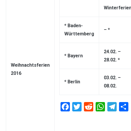
Winterferie
* Baden-
– *
Württemberg
24.02. –
* Bayern
28.02. *
Weihnachtsferien
2016
03.02. –
* Berlin
08.02.
Facebook
Twitter
Reddit
What
Te