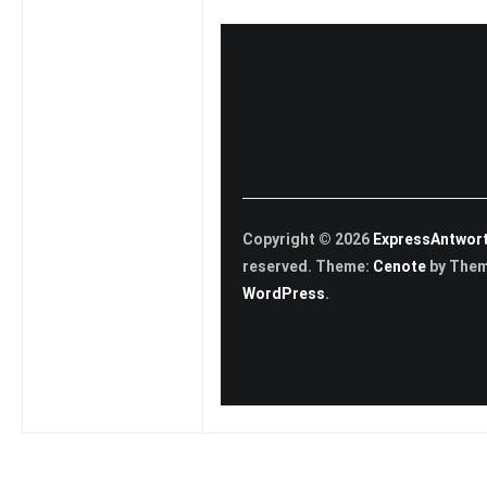
Copyright © 2026
ExpressAntwor
reserved. Theme:
Cenote
by Them
WordPress
.