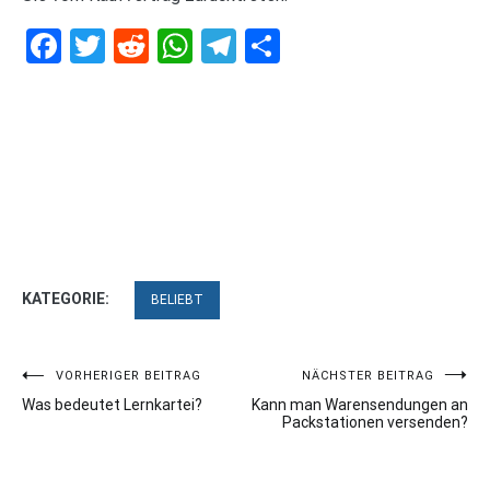
Facebook
Twitter
Reddit
WhatsApp
Telegram
Teilen
KATEGORIE:
BELIEBT
Beitragsnavigation
VORHERIGER BEITRAG
NÄCHSTER BEITRAG
Was bedeutet Lernkartei?
Kann man Warensendungen an
Packstationen versenden?