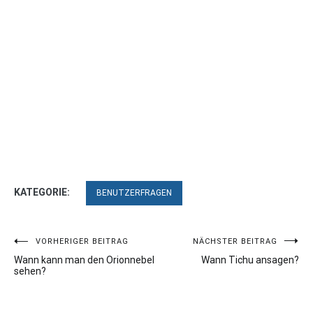
KATEGORIE:
BENUTZERFRAGEN
Beitragsnavigation
VORHERIGER BEITRAG
NÄCHSTER BEITRAG
Wann kann man den Orionnebel
Wann Tichu ansagen?
sehen?