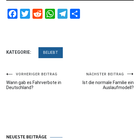
Facebook
Twitter
Reddit
WhatsApp
Telegram
Teilen
KATEGORIE:
BELIEBT
Beitragsnavigation
VORHERIGER BEITRAG
NÄCHSTER BEITRAG
Wann gab es Fahrverbote in
Ist die normale Familie ein
Deutschland?
Auslaufmodell?
NEUESTE BEITRÄGE