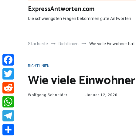
Zum
ExpressAntworten.com
Inhalt
springen
Die schwierigsten Fragen bekommen gute Antworten
Startseite
Richtlinien
Wie viele Einwohner ha
RICHTLINIEN
Facebook
Wie viele Einwohne
Twitter
Wolfgang Schneider
Januar 12, 2020
Reddit
WhatsApp
Telegram