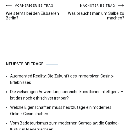
Beitragsnavigation
VORHERIGER BEITRAG
NÄCHSTER BEITRAG
Wie stehts bei den Eisbaeren
Was braucht man um Salbe zu
Berlin?
machen?
NEUESTE BEITRÄGE
Augmented Reality: Die Zukunft des immersiven Casino-
Erlebnisses
Die vielseitigen Anwendungsbereiche künstlicher Intelligenz –
Ist das noch ethisch vertretbar?
Welche Eigenschaften muss heutzutage ein modernes
Online-Casino haben
Vom Badetourismus zum modernen Gameplay: die Casino-
Kultur in Niedersachsen