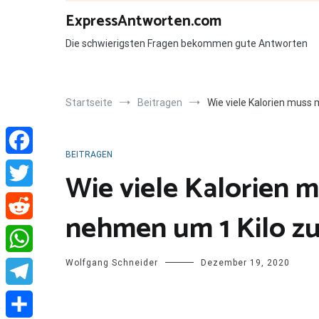
Zum
ExpressAntworten.com
Inhalt
springen
Die schwierigsten Fragen bekommen gute Antworten
Startseite
Beitragen
Wie viele Kalorien mus
BEITRAGEN
Facebook
Wie viele Kalorien 
Twitter
nehmen um 1 Kilo 
Reddit
Wolfgang Schneider
Dezember 19, 2020
WhatsApp
Telegram