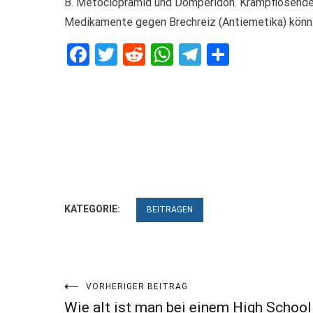
B. Metoclopramid und Domperidon. Krampflösende
Medikamente gegen Brechreiz (Antiemetika) könn
Facebook
Twitter
Reddit
WhatsApp
Telegram
Teilen
KATEGORIE:
BEITRAGEN
Beitragsnavigation
VORHERIGER BEITRAG
Wie alt ist man bei einem High School