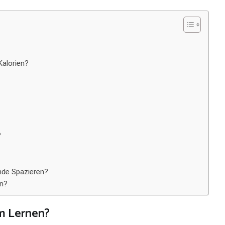
Kalorien?
?
unde Spazieren?
en?
im Lernen?