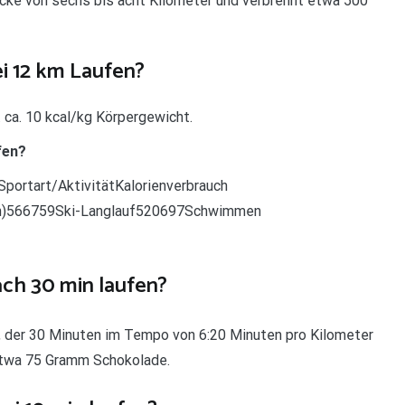
cke von sechs bis acht Kilometer und verbrennt etwa 500
ei 12 km Laufen?
 ca. 10 kcal/kg Körpergewicht.
fen?
nSportart/AktivitätKalorienverbrauch
m/h)566759Ski-Langlauf520697Schwimmen
ach 30 min laufen?
, der 30 Minuten im Tempo von 6:20 Minuten pro Kilometer
 etwa 75 Gramm Schokolade.