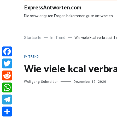
Zum
ExpressAntworten.com
Inhalt
springen
Die schwierigsten Fragen bekommen gute Antworten
Startseite
Im Trend
Wie viele kcal verbrauch
IM TREND
Facebook
Wie viele kcal verb
Twitter
Wolfgang Schneider
Dezember 19, 2020
Reddit
WhatsApp
Telegram