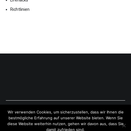
Lifehacks
Richtlinien
Copyright © 2026
ExpressAntworten.com
. All rights reserved.
Wir verwenden Cookies, um sicherzustellen, dass wir Ihnen die
Theme:
Cenote
by ThemeGrill. Powered by
WordPress
.
bestmögliche Erfahrung auf unserer Website bieten. Wenn Sie
diese Website weiterhin nutzen, gehen wir davon aus, dass Sie
damit zufrieden sind.