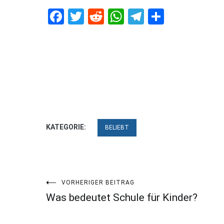
Facebook
Twitter
Reddit
WhatsApp
Telegram
Teilen
KATEGORIE:
BELIEBT
Beitragsnavigation
VORHERIGER BEITRAG
Was bedeutet Schule für Kinder?