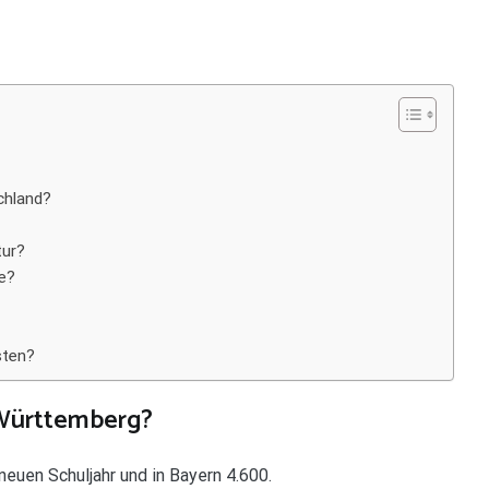
schland?
tur?
se?
sten?
-Württemberg?
euen Schuljahr und in Bayern 4.600.