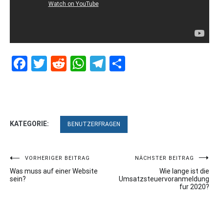
Facebook
Twitter
Reddit
WhatsApp
Telegram
Teilen
KATEGORIE:
BENUTZERFRAGEN
Beitragsnavigation
VORHERIGER BEITRAG
NÄCHSTER BEITRAG
Was muss auf einer Website
Wie lange ist die
sein?
Umsatzsteuervoranmeldung
fur 2020?