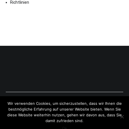
Richtlinien
Copyright © 2026
ExpressAntworten.com
. All rights reserved.
Wir verwenden Cookies, um sicherzustellen, dass wir Ihnen die
Theme:
Cenote
by ThemeGrill. Powered by
WordPress
.
bestmögliche Erfahrung auf unserer Website bieten. Wenn Sie
diese Website weiterhin nutzen, gehen wir davon aus, dass Sie
damit zufrieden sind.
Ok