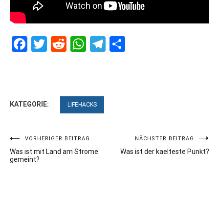
Facebook
Twitter
Reddit
WhatsApp
Telegram
Teilen
KATEGORIE:
LIFEHACKS
Beitragsnavigation
VORHERIGER BEITRAG
NÄCHSTER BEITRAG
Was ist mit Land am Strome
Was ist der kaelteste Punkt?
gemeint?