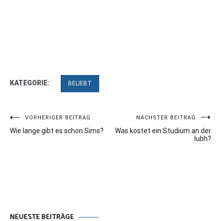
KATEGORIE:
BELIEBT
Beitragsnavigation
VORHERIGER BEITRAG
NÄCHSTER BEITRAG
Wie lange gibt es schon Sims?
Was kostet ein Studium an der
Iubh?
NEUESTE BEITRÄGE