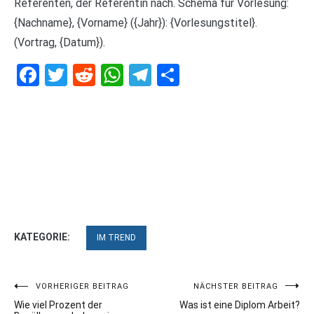
Referenten, der Referentin nach. Schema für Vorlesung:
{Nachname}, {Vorname} ({Jahr}): {Vorlesungstitel}.
(Vortrag, {Datum}).
Facebook
Twitter
Reddit
WhatsApp
Telegram
Teilen
KATEGORIE:
IM TREND
Beitragsnavigation
VORHERIGER BEITRAG
NÄCHSTER BEITRAG
Wie viel Prozent der
Was ist eine Diplom Arbeit?