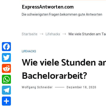
Zum
ExpressAntworten.com
Inhalt
springen
Die schwierigsten Fragen bekommen gute Antworten
Startseite
Lifehacks
Wie viele Stunden am Tag
LIFEHACKS
Facebook
Wie viele Stunden a
Twitter
Bachelorarbeit?
Reddit
Wolfgang Schneider
Dezember 18, 2020
WhatsApp
Telegram