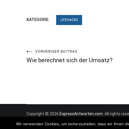
KATEGORIE:
LIFEHACKS
Beitragsnavigation
VORHERIGER BEITRAG
Wie berechnet sich der Umsatz?
Copyright © 2026
ExpressAntworten.com
. All rights r
Wir verwenden Cookies, um sicherzustellen, dass wir Ihnen di