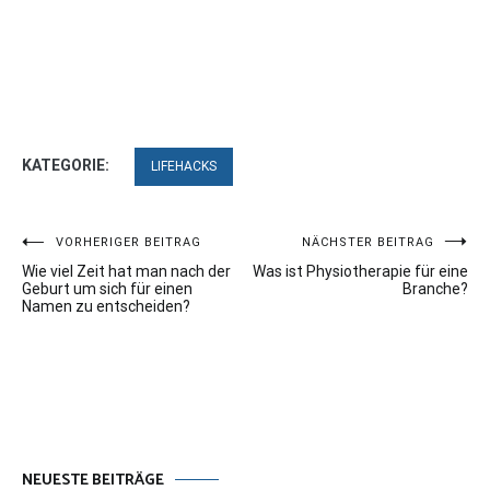
KATEGORIE:
LIFEHACKS
Beitragsnavigation
VORHERIGER BEITRAG
NÄCHSTER BEITRAG
Wie viel Zeit hat man nach der
Was ist Physiotherapie für eine
Geburt um sich für einen
Branche?
Namen zu entscheiden?
NEUESTE BEITRÄGE