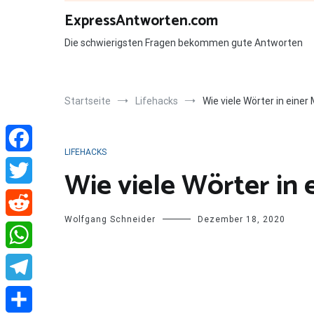
Zum
ExpressAntworten.com
Inhalt
springen
Die schwierigsten Fragen bekommen gute Antworten
Startseite
Lifehacks
Wie viele Wörter in einer
LIFEHACKS
Facebook
Wie viele Wörter in 
Twitter
Wolfgang Schneider
Dezember 18, 2020
Reddit
WhatsApp
Telegram