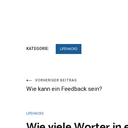
KATEGORIE:
LIFEHACKS
Beitragsnavigation
VORHERIGER BEITRAG
Wie kann ein Feedback sein?
LIFEHACKS
Wie viele Worter in 