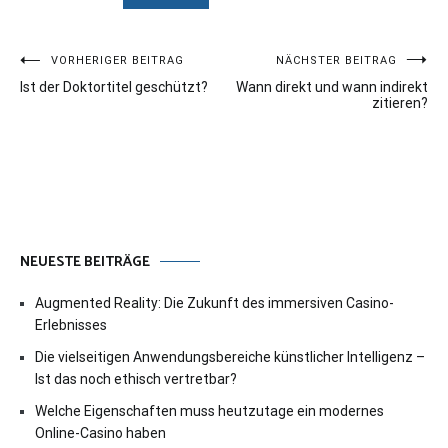
Beitragsnavigation
VORHERIGER BEITRAG
NÄCHSTER BEITRAG
Ist der Doktortitel geschützt?
Wann direkt und wann indirekt
zitieren?
NEUESTE BEITRÄGE
Augmented Reality: Die Zukunft des immersiven Casino-
Erlebnisses
Die vielseitigen Anwendungsbereiche künstlicher Intelligenz –
Ist das noch ethisch vertretbar?
Welche Eigenschaften muss heutzutage ein modernes
Online-Casino haben