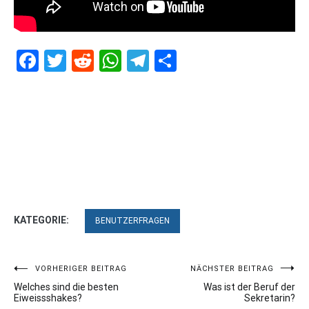
Facebook
Twitter
Reddit
WhatsApp
Telegram
Teilen
KATEGORIE:
BENUTZERFRAGEN
Beitragsnavigation
VORHERIGER BEITRAG
NÄCHSTER BEITRAG
Welches sind die besten
Was ist der Beruf der
Eiweissshakes?
Sekretarin?