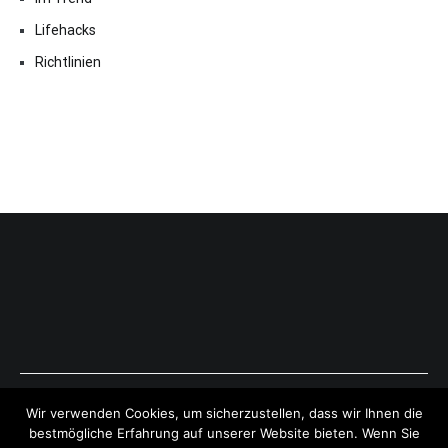
Lifehacks
Richtlinien
Copyright © 2026
ExpressAntworten.com
. All rights reserved.
Wir verwenden Cookies, um sicherzustellen, dass wir Ihnen die
Theme:
Cenote
by ThemeGrill. Powered by
WordPress
.
bestmögliche Erfahrung auf unserer Website bieten. Wenn Sie