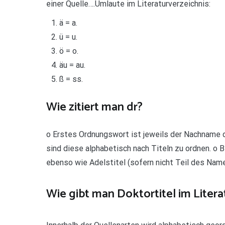
einer Quelle….Umlaute im Literaturverzeichnis:
ä = a.
ü = u.
ö = o.
äu = au.
ß = ss.
Wie zitiert man dr?
o Erstes Ordnungswort ist jeweils der Nachname 
sind diese alphabetisch nach Titeln zu ordnen. o 
ebenso wie Adelstitel (sofern nicht Teil des Na
Wie gibt man Doktortitel im Litera