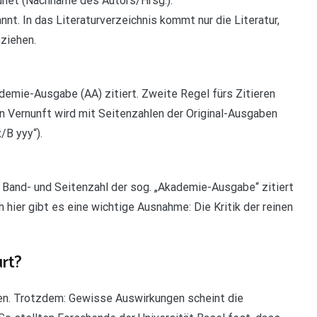
rdnet (Nachname des Autors/Hrsg.).
t. In das Literaturverzeichnis kommt nur die Literatur,
eziehen.
demie-Ausgabe (AA) zitiert. Zweite Regel fürs Zitieren
nen Vernunft wird mit Seitenzahlen der Original-Ausgaben
/B yyy“).
 Band- und Seitenzahl der sog. „Akademie-Ausgabe“ zitiert
 hier gibt es eine wichtige Ausnahme: Die Kritik der reinen
rt?
ten. Trotzdem: Gewisse Auswirkungen scheint die