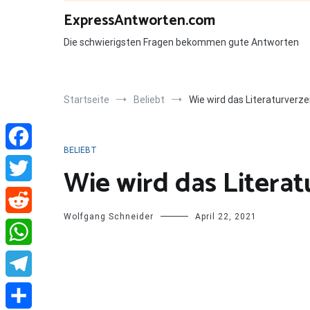
Zum
ExpressAntworten.com
Inhalt
springen
Die schwierigsten Fragen bekommen gute Antworten
Startseite
Beliebt
Wie wird das Literaturverz
BELIEBT
Facebook
Wie wird das Litera
Twitter
Wolfgang Schneider
April 22, 2021
Reddit
WhatsApp
Telegram