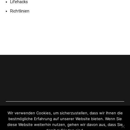
Lifehacks
Richtlinien
Copyright © 2026
ExpressAntworten.com
. All rights reserved.
Wir verwenden Cookies, um sicherzustellen, dass wir Ihnen die
Theme:
Cenote
by ThemeGrill. Powered by
WordPress
.
bestmögliche Erfahrung auf unserer Website bieten. Wenn Sie
diese Website weiterhin nutzen, gehen wir davon aus, dass Sie