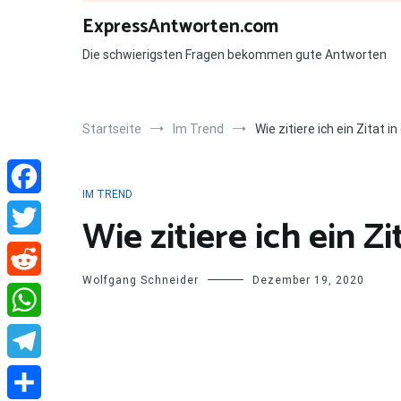
Zum
ExpressAntworten.com
Inhalt
springen
Die schwierigsten Fragen bekommen gute Antworten
Startseite
Im Trend
Wie zitiere ich ein Zitat i
IM TREND
Facebook
Wie zitiere ich ein Zi
Twitter
Wolfgang Schneider
Dezember 19, 2020
Reddit
WhatsApp
Telegram