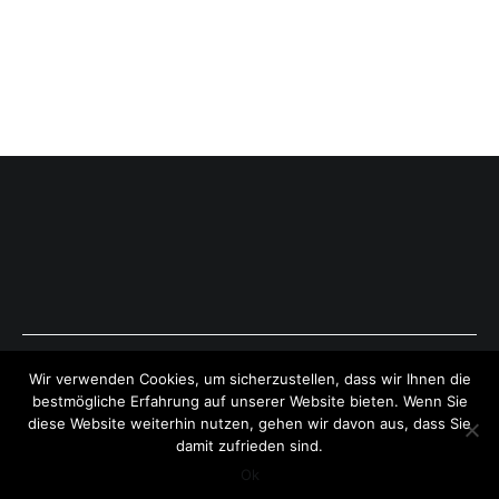
Copyright © 2026
ExpressAntworten.com
. All rights reserved.
Wir verwenden Cookies, um sicherzustellen, dass wir Ihnen die
Theme:
Cenote
by ThemeGrill. Powered by
WordPress
.
bestmögliche Erfahrung auf unserer Website bieten. Wenn Sie
diese Website weiterhin nutzen, gehen wir davon aus, dass Sie
damit zufrieden sind.
Ok