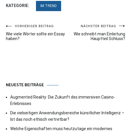
KATEGORIE:
IM TREND
Beitragsnavigation
VORHERIGER BEITRAG
NÄCHSTER BEITRAG
Wie viele Wörter sollte ein Essay
Wie schreibt man Einleitung
haben?
Hauptteil Schluss?
NEUESTE BEITRÄGE
Augmented Reality: Die Zukunft des immersiven Casino-
Erlebnisses
Die vielseitigen Anwendungsbereiche künstlicher Intelligenz –
Ist das noch ethisch vertretbar?
Welche Eigenschaften muss heutzutage ein modernes