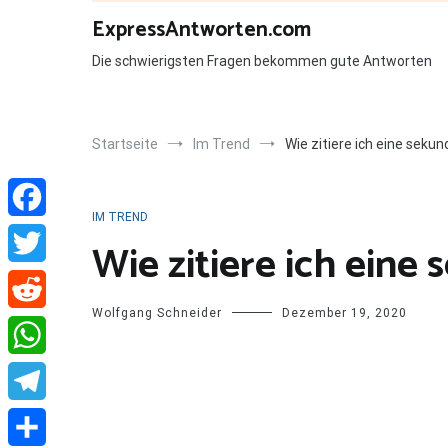
Zum
ExpressAntworten.com
Inhalt
springen
Die schwierigsten Fragen bekommen gute Antworten
Startseite
Im Trend
Wie zitiere ich eine sekun
IM TREND
Facebook
Wie zitiere ich eine
Twitter
Wolfgang Schneider
Dezember 19, 2020
Reddit
WhatsApp
Telegram