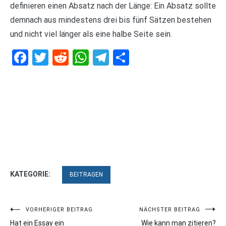
definieren einen Absatz nach der Länge: Ein Absatz sollte
demnach aus mindestens drei bis fünf Sätzen bestehen
und nicht viel länger als eine halbe Seite sein.
Facebook
Twitter
Reddit
WhatsApp
Telegram
Teilen
KATEGORIE:
BEITRAGEN
Beitragsnavigation
VORHERIGER BEITRAG
NÄCHSTER BEITRAG
Hat ein Essay ein
Wie kann man zitieren?