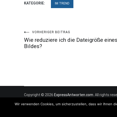
KATEGORIE:
IM TREND
Beitragsnavigation
VORHERIGER BEITRAG
Wie reduziere ich die Dateigröße eine
Bildes?
Copyright © 2026
ExpressAntworten.com
. All rights r
Wir verwenden Cookies, um sicherzustellen, dass wir Ihnen di