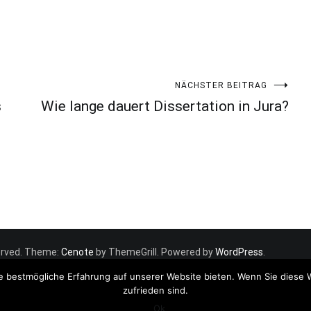
NÄCHSTER BEITRAG
s
Wie lange dauert Dissertation in Jura?
eserved. Theme:
Cenote
by ThemeGrill. Powered by
WordPress
.
e bestmögliche Erfahrung auf unserer Website bieten. Wenn Sie diese 
zufrieden sind.
Ok