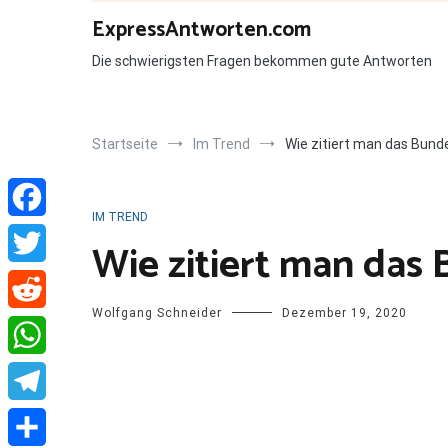
Zum
ExpressAntworten.com
Inhalt
springen
Die schwierigsten Fragen bekommen gute Antworten
Startseite
Im Trend
Wie zitiert man das Bund
IM TREND
Facebook
Wie zitiert man das
Twitter
Wolfgang Schneider
Dezember 19, 2020
Reddit
WhatsApp
Telegram