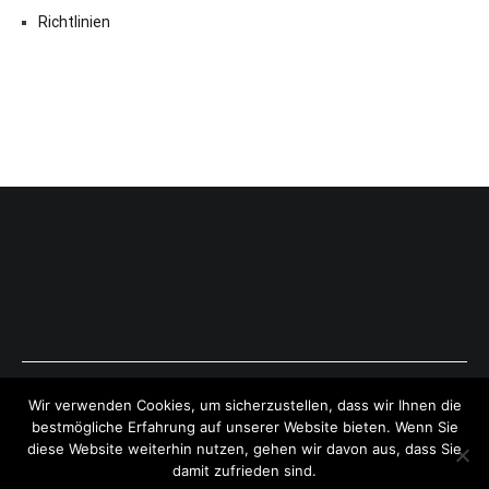
Richtlinien
Copyright © 2026
ExpressAntworten.com
. All rights reserved.
Wir verwenden Cookies, um sicherzustellen, dass wir Ihnen die
Theme:
Cenote
by ThemeGrill. Powered by
WordPress
.
bestmögliche Erfahrung auf unserer Website bieten. Wenn Sie
diese Website weiterhin nutzen, gehen wir davon aus, dass Sie
damit zufrieden sind.