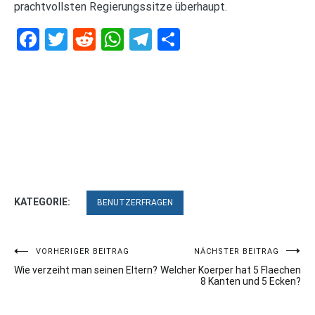
prachtvollsten Regierungssitze überhaupt.
Facebook
Twitter
Reddit
WhatsApp
Telegram
Teilen
KATEGORIE:
BENUTZERFRAGEN
Beitragsnavigation
VORHERIGER BEITRAG
NÄCHSTER BEITRAG
Wie verzeiht man seinen Eltern?
Welcher Koerper hat 5 Flaechen
8 Kanten und 5 Ecken?