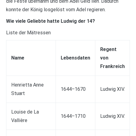
die Feste übernahm und dem Adel Geld lieh. Dadurch
konnte der König losgelöst vom Adel regieren.
Wie viele Geliebte hatte Ludwig der 14?
Liste der Mätressen
Regent
Name
Lebensdaten
von
Frankreich
Henrietta Anne
1644–1670
Ludwig XIV.
Stuart
Louise de La
1644–1710
Ludwig XIV.
Vallière