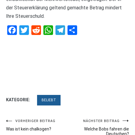
der Steuererklärung geltend gemachte Betrag mindert
Ihre Steuerschuld.
Facebook
Twitter
Reddit
WhatsApp
Telegram
Teilen
KATEGORIE:
BELIEBT
Beitragsnavigation
VORHERIGER BEITRAG
NÄCHSTER BEITRAG
Was ist kein chalkogen?
Welche Bobs fahren die
Deutschen?