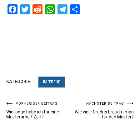
Facebook
Twitter
Reddit
WhatsApp
Telegram
Teilen
KATEGORIE:
IM TREND
Beitragsnavigation
VORHERIGER BEITRAG
NÄCHSTER BEITRAG
Wie lange habe ich für eine
Wie viele Credits braucht man
Masterarbeit Zeit?
für den Master?