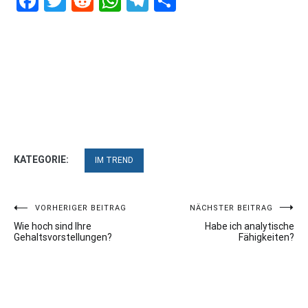
Facebook
Twitter
Reddit
WhatsApp
Telegram
Teilen
KATEGORIE:
IM TREND
Beitragsnavigation
VORHERIGER BEITRAG
NÄCHSTER BEITRAG
Wie hoch sind Ihre
Habe ich analytische
Gehaltsvorstellungen?
Fähigkeiten?