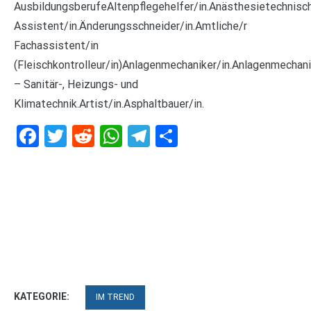
AusbildungsberufeAltenpflegehelfer/in.Anästhesietechnisc
Assistent/in.Änderungsschneider/in.Amtliche/r
Fachassistent/in
(Fleischkontrolleur/in)Anlagenmechaniker/in.Anlagenmechani
– Sanitär-, Heizungs- und
Klimatechnik.Artist/in.Asphaltbauer/in.
Facebook
Twitter
Reddit
WhatsApp
Telegram
Teilen
KATEGORIE:
IM TREND