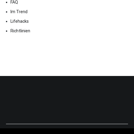
FAQ
Im Trend
Lifehacks
Richtlinien
Copyright © 2026
ExpressAntworten.com
. All rights reserved.