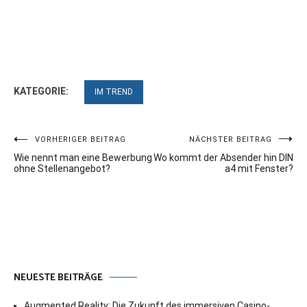
KATEGORIE:
IM TREND
Beitragsnavigation
VORHERIGER BEITRAG
NÄCHSTER BEITRAG
Wie nennt man eine Bewerbung
Wo kommt der Absender hin DIN
ohne Stellenangebot?
a4 mit Fenster?
NEUESTE BEITRÄGE
Augmented Reality: Die Zukunft des immersiven Casino-