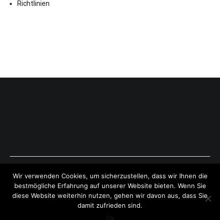
Richtlinien
Copyright © 2026
ExpressAntworten.com
. All rights reserved.
Wir verwenden Cookies, um sicherzustellen, dass wir Ihnen die
Theme:
Cenote
by ThemeGrill. Powered by
WordPress
.
bestmögliche Erfahrung auf unserer Website bieten. Wenn Sie
diese Website weiterhin nutzen, gehen wir davon aus, dass Sie
damit zufrieden sind.
Ok