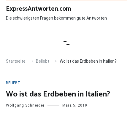
Zum
ExpressAntworten.com
Inhalt
springen
Die schwierigsten Fragen bekommen gute Antworten
Startseite
Beliebt
Wo ist das Erdbeben in Italien?
BELIEBT
Wo ist das Erdbeben in Italien?
Wolfgang Schneider
März 5, 2019