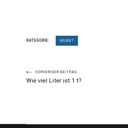
KATEGORIE:
BELIEBT
Beitragsnavigation
VORHERIGER BEITRAG
Wie viel Liter ist 1 t?