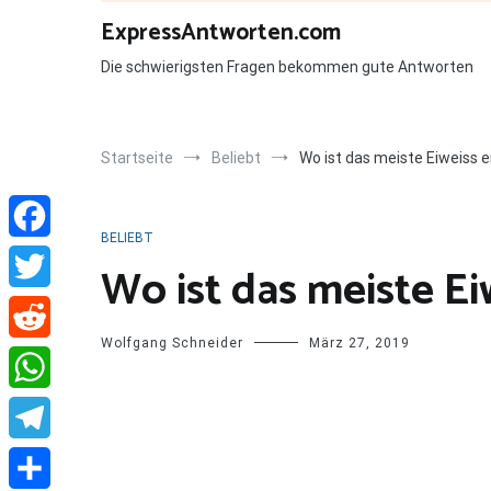
Zum
ExpressAntworten.com
Inhalt
springen
Die schwierigsten Fragen bekommen gute Antworten
Startseite
Beliebt
Wo ist das meiste Eiweiss 
BELIEBT
Facebook
Wo ist das meiste Ei
Twitter
Wolfgang Schneider
März 27, 2019
Reddit
WhatsApp
Telegram