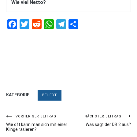
Wie viel Netto?
Facebook
Twitter
Reddit
WhatsApp
Telegram
Teilen
KATEGORIE:
BELIEBT
Beitragsnavigation
VORHERIGER BEITRAG
NÄCHSTER BEITRAG
Wie oft kann man sich mit einer
Was sagt der DB 2 aus?
Klinge rasieren?