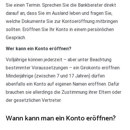
Sie einen Termin. Sprechen Sie die Bankberater direkt
darauf an, dass Sie im Ausland leben und fragen Sie,
welche Dokumente Sie zur Kontoeröffnung mitbringen
sollten. Eröffnen Sie Ihr Konto in einem persönlichen
Gespräch.
Wer kann ein Konto eröffnen?
Volljährige können jederzeit – aber unter Beachtung
bestimmter Voraussetzungen – ein Girokonto eröffnen.
Minderjährige (zwischen 7 und 17 Jahren) dürfen
ebenfalls ein Konto auf eigenen Namen eröffnen. Dafür
brauchen sie allerdings die Zustimmung ihrer Eltern oder
der gesetzlichen Vertreter.
Wann kann man ein Konto eröffnen?