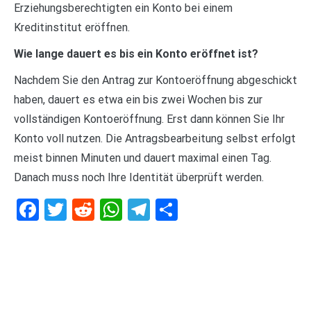
Erziehungsberechtigten ein Konto bei einem
Kreditinstitut eröffnen.
Wie lange dauert es bis ein Konto eröffnet ist?
Nachdem Sie den Antrag zur Kontoeröffnung abgeschickt
haben, dauert es etwa ein bis zwei Wochen bis zur
vollständigen Kontoeröffnung. Erst dann können Sie Ihr
Konto voll nutzen. Die Antragsbearbeitung selbst erfolgt
meist binnen Minuten und dauert maximal einen Tag.
Danach muss noch Ihre Identität überprüft werden.
Facebook
Twitter
Reddit
WhatsApp
Telegram
Teilen