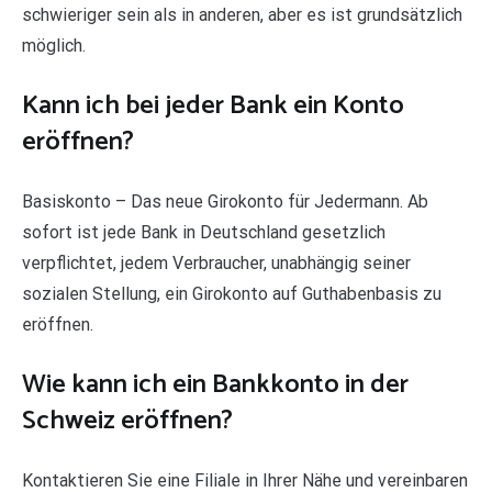
schwieriger sein als in anderen, aber es ist grundsätzlich
möglich.
Kann ich bei jeder Bank ein Konto
eröffnen?
Basiskonto – Das neue Girokonto für Jedermann. Ab
sofort ist jede Bank in Deutschland gesetzlich
verpflichtet, jedem Verbraucher, unabhängig seiner
sozialen Stellung, ein Girokonto auf Guthabenbasis zu
eröffnen.
Wie kann ich ein Bankkonto in der
Schweiz eröffnen?
Kontaktieren Sie eine Filiale in Ihrer Nähe und vereinbaren