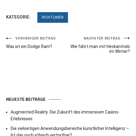
KATEGORIE:
RICHTLINIEN
Beitragsnavigation
VORHERIGER BEITRAG
NÄCHSTER BEITRAG
Was ist ein Dodge Ram?
Wie fährt man mit Heckantrieb
im Winter?
NEUESTE BEITRÄGE
Augmented Reality: Die Zukunft des immersiven Casino-
Erlebnisses
Die vielseitigen Anwendungsbereiche künstlicher Intelligenz –
Ist das noch ethisch vertretbar?