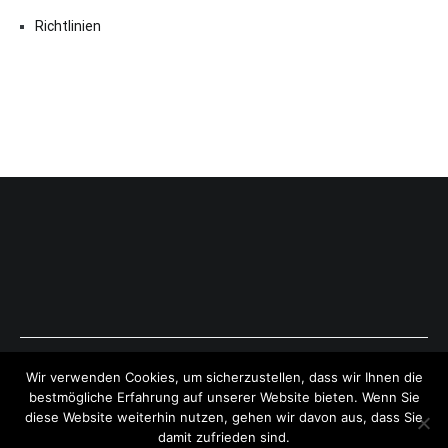
Richtlinien
Copyright © 2026
ExpressAntworten.com
. All rights reserved.
Wir verwenden Cookies, um sicherzustellen, dass wir Ihnen die
Theme:
Cenote
by ThemeGrill. Powered by
WordPress
.
bestmögliche Erfahrung auf unserer Website bieten. Wenn Sie
diese Website weiterhin nutzen, gehen wir davon aus, dass Sie
damit zufrieden sind.