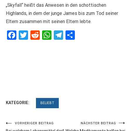
„Skyfall“ heißt das Anwesen in den schottischen
Highlands, in dem der junge James bis zum Tod seiner
Eltern zusammen mit seinen Eltern lebte.
Facebook
Twitter
Reddit
WhatsApp
Telegram
Teilen
KATEGORIE:
BELIEBT
Beitragsnavigation
VORHERIGER BEITRAG
NÄCHSTER BEITRAG
Bei welchem Lebensmittel darf
Welche Medikamente helfen bei