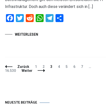
Infrastruktur. Doch auch diese verändert sich in […]
Facebook
Twitter
Reddit
WhatsApp
Telegram
Teilen
WEITERLESEN
Beitragsnavigation
Seite
Seite
Seite
Seite
Seite
Seite
Seite
Seite
Zurück
1
2
3
4
5
6
7
…
16.530
Weiter
NEUESTE BEITRÄGE