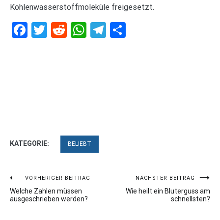
Kohlenwasserstoffmoleküle freigesetzt.
Facebook
Twitter
Reddit
WhatsApp
Telegram
Teilen
KATEGORIE:
BELIEBT
Beitragsnavigation
VORHERIGER BEITRAG
NÄCHSTER BEITRAG
Welche Zahlen müssen
Wie heilt ein Bluterguss am
ausgeschrieben werden?
schnellsten?