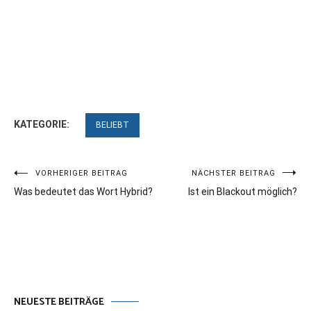
KATEGORIE:
BELIEBT
Beitragsnavigation
VORHERIGER BEITRAG
NÄCHSTER BEITRAG
Was bedeutet das Wort Hybrid?
Ist ein Blackout möglich?
NEUESTE BEITRÄGE