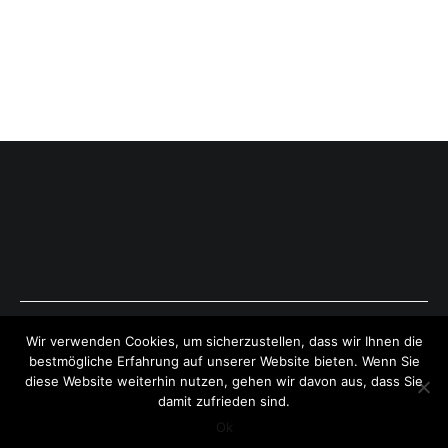
Copyright © 2026
ExpressAntworten.com
. All rights reserved.
Wir verwenden Cookies, um sicherzustellen, dass wir Ihnen die
Theme:
Cenote
by ThemeGrill. Powered by
WordPress
.
bestmögliche Erfahrung auf unserer Website bieten. Wenn Sie
diese Website weiterhin nutzen, gehen wir davon aus, dass Sie
damit zufrieden sind.
Ok