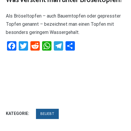
Was versteht man unter Bröseltopfen?
Als Bröseltopfen – auch Bauerntopfen oder gepresster
Topfen genannt – bezeichnet man einen Topfen mit
besonders geringem Wassergehalt.
Facebook
Twitter
Reddit
WhatsApp
Telegram
Teilen
KATEGORIE:
BELIEBT