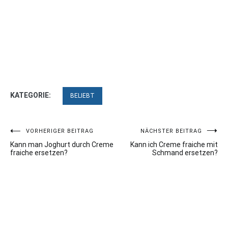
KATEGORIE:
BELIEBT
Beitragsnavigation
VORHERIGER BEITRAG
NÄCHSTER BEITRAG
Kann man Joghurt durch Creme
Kann ich Creme fraiche mit
fraiche ersetzen?
Schmand ersetzen?