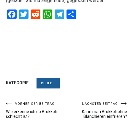
(genauer: als Blütengemüse) gegessen werden.
Facebook
Twitter
Reddit
WhatsApp
Telegram
Teilen
KATEGORIE:
BELIEBT
Beitragsnavigation
VORHERIGER BEITRAG
NÄCHSTER BEITRAG
Wie erkenne ich ob Brokkoli
Kann man Brokkoli ohne
schlecht ist?
Blanchieren einfrieren?