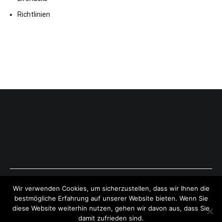
Richtlinien
Copyright © 2026
ExpressAntworten.com
. All rights reserved.
Wir verwenden Cookies, um sicherzustellen, dass wir Ihnen die
Theme:
Cenote
by ThemeGrill. Powered by
WordPress
.
bestmögliche Erfahrung auf unserer Website bieten. Wenn Sie
diese Website weiterhin nutzen, gehen wir davon aus, dass Sie
damit zufrieden sind.