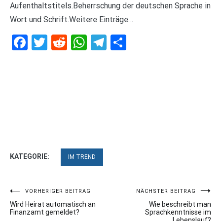
Aufenthaltstitels.Beherrschung der deutschen Sprache in
Wort und Schrift.Weitere Einträge…
Facebook
Twitter
Reddit
WhatsApp
Telegram
Teilen
KATEGORIE:
IM TREND
Beitragsnavigation
VORHERIGER BEITRAG
NÄCHSTER BEITRAG
Wird Heirat automatisch an
Wie beschreibt man
Finanzamt gemeldet?
Sprachkenntnisse im
Lebenslauf?