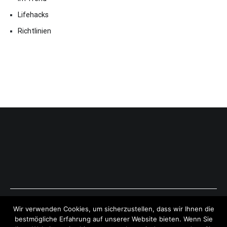
Lifehacks
Richtlinien
Copyright © 2026
ExpressAntworten.com
. All rights reserved.
Wir verwenden Cookies, um sicherzustellen, dass wir Ihnen die
Theme:
Cenote
by ThemeGrill. Powered by
WordPress
.
bestmögliche Erfahrung auf unserer Website bieten. Wenn Sie