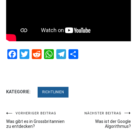
Facebook
Twitter
Reddit
WhatsApp
Telegram
Teilen
KATEGORIE:
RICHTLINIEN
Beitragsnavigation
VORHERIGER BEITRAG
NÄCHSTER BEITRAG
Was gibt es in Grossbritannien
Was ist der Google
zu entdecken?
Algorithmus?